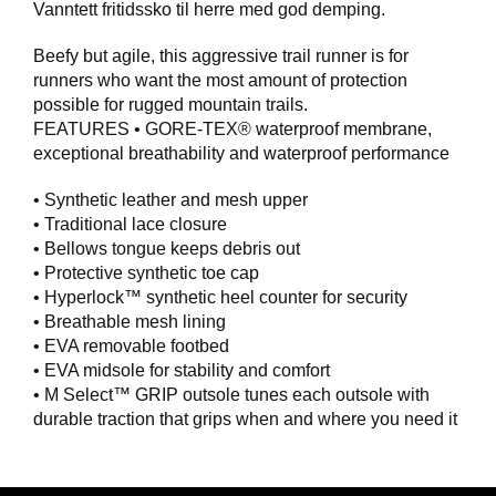
Vanntett fritidssko til herre med god demping.
F
Beefy but agile, this aggressive trail runner is for
O
runners who want the most amount of protection
T
possible for rugged mountain trails.
T
Ø
FEATURES • GORE-TEX® waterproof membrane,
Y
exceptional breathability and waterproof performance
• Synthetic leather and mesh upper
• Traditional lace closure
H
A
• Bellows tongue keeps debris out
N
• Protective synthetic toe cap
S
• Hyperlock™ synthetic heel counter for security
K
• Breathable mesh lining
E
• EVA removable footbed
R
• EVA midsole for stability and comfort
• M Select™ GRIP outsole tunes each outsole with
durable traction that grips when and where you need it
O
U
T
L