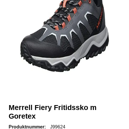
R
B
E
I
D
S
K
L
Æ
R
P
R
O
F
I
L
K
Merrell Fiery Fritidssko m
L
Æ
Goretex
R
Produktnummer:
J99624