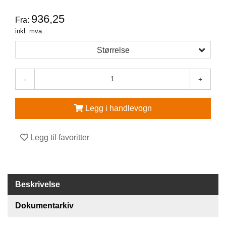
936,25
V
Fra:
E
inkl. mva.
R
N
Størrelse
E
U
T
-
+
S
T
Y
Legg i handlevogn
R
O
G
Legg til favoritter
T
I
L
B
E
Beskrivelse
H
Ø
Dokumentarkiv
R