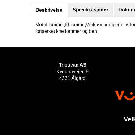
Spesifikasjoner
Dokume
Beskrivelse
Mobil lomme ,Id lomme,Verktøy hemper i liv.T
forsterket kne lommer og ben
Trioscan AS
Kvednaveien 8
4331 Ålgård
Vel