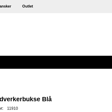
0
ansker
Outlet
kl. mva.
Min side
Infosenter
Favoritter
verkerbukse Blå
r:
11910