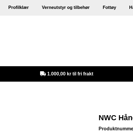
Profilklær
Verneutstyr og tilbehør
Fottøy
H
in
1.000,00 kr til fri frakt
NWC Hånd
Produktnumme