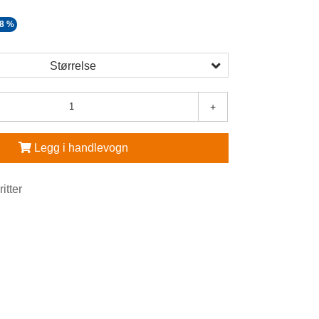
58 %
Størrelse
+
Legg i handlevogn
ritter