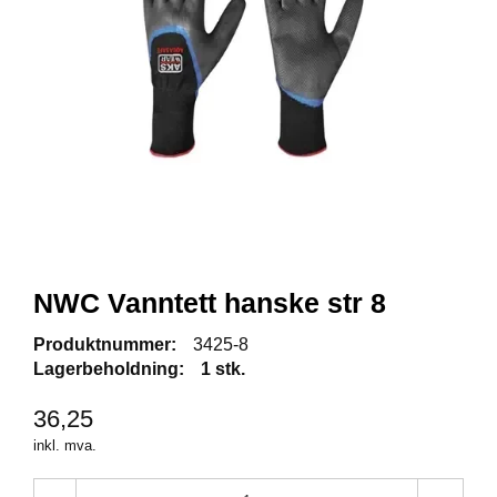
R
B
E
I
D
S
K
L
Æ
R
P
R
NWC Vanntett hanske str 8
O
F
Produktnummer:
3425-8
I
Lagerbeholdning:
1 stk.
L
K
36,25
L
Æ
inkl. mva.
R