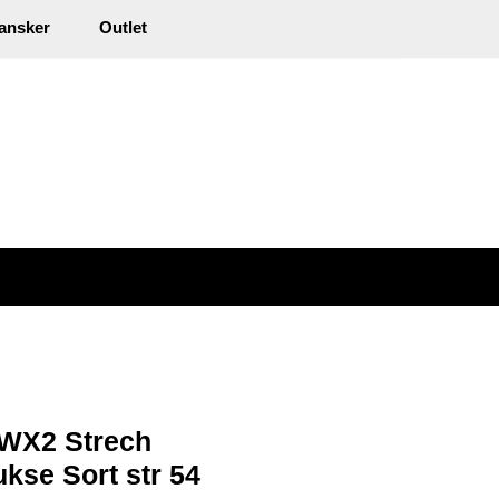
0
ansker
Outlet
kl. mva.
Min side
Infosenter
Favoritter
 WX2 Strech
kse Sort str 54