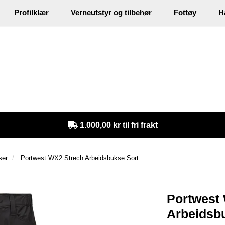
Profilklær
Verneutstyr og tilbehør
Fottøy
H
in
1.000,00 kr til fri frakt
ser
Portwest WX2 Strech Arbeidsbukse Sort
Portwest
Arbeidsbu