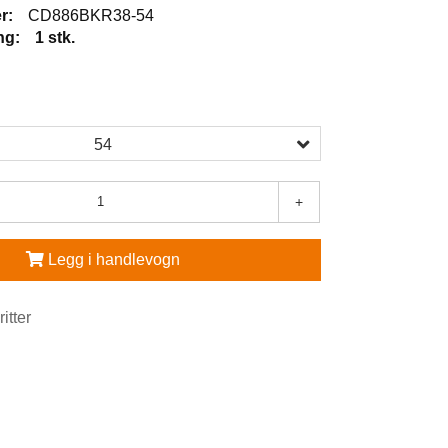
r:
CD886BKR38-54
ng:
1 stk.
54
+
Legg i handlevogn
ritter