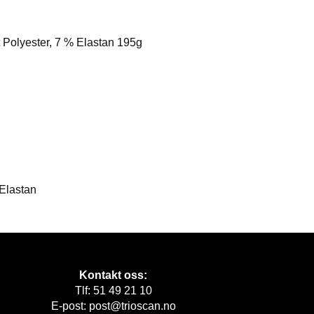
t Polyester, 7 % Elastan 195g
 Elastan
Kontakt oss:
Tlf: 51 49 21 10
E-post: post@trioscan.no