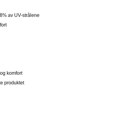
 98% av UV-strålene
fort
 og komfort
te produktet