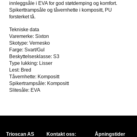
innleggsåle i EVA for god støtdemping og komfort.
Spikerttrampsåle og tåvernhette i kompositt, PU
F
forsterket tå.
O
T
T
Tekniske data
Ø
Varemerke: Sixton
Y
Skotype: Vernesko
Farge: Svart/Gul
Beskyttelsesklasse: S3
H
Type lukking: Lisser
A
Lest: Bred
N
Tåvernhette: Kompositt
S
Spikertrampsåle: Kompositt
K
Slitesåle: EVA
E
R
O
U
T
Trioscan AS
Kontakt oss:
Åpningstider
L