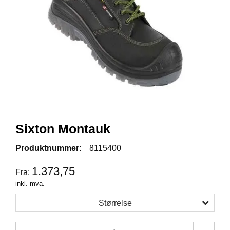
R
B
E
I
D
S
K
L
Æ
R
P
Sixton Montauk
R
O
Produktnummer:
8115400
F
I
1.373,75
Fra:
L
inkl. mva.
K
L
Størrelse
Æ
R