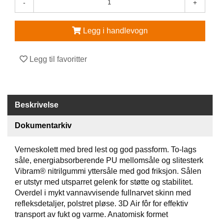
-
+
V
E
Legg i handlevogn
R
N
E
Legg til favoritter
U
T
S
T
Y
Beskrivelse
R
O
Dokumentarkiv
G
T
I
Verneskolett med bred lest og god passform. To-lags
L
såle, energiabsorberende PU mellomsåle og slitesterk
B
Vibram® nitrilgummi yttersåle med god friksjon. Sålen
E
er utstyr med utsparret gelenk for støtte og stabilitet.
H
Overdel i mykt vannavvisende fullnarvet skinn med
Ø
refleksdetaljer, polstret pløse. 3D Air fôr for effektiv
R
transport av fukt og varme. Anatomisk formet