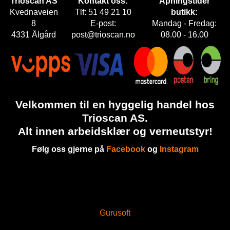
Trioscan AS
Kontakt oss:
Åpningstider
E
Kvednaveien
Tlf: 51 49 21 10
butikk:
T
8
E-post:
Mandag - Fredag:
4331 Ålgård
post@trioscan.no
08.00 - 16.00
Velkommen til en hyggelig handel hos
Trioscan AS.
Alt innen arbeidsklær og verneutstyr!
Følg oss gjerne på
Facebook
og
Instagram
Gurusoft