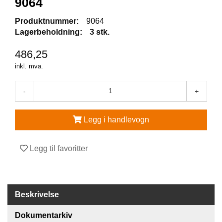
9064
V
Produktnummer:
9064
E
Lagerbeholdning:
3 stk.
R
N
486,25
E
U
inkl. mva.
T
S
-
+
T
Y
R
Legg i handlevogn
O
G
T
Legg til favoritter
I
L
B
E
H
Beskrivelse
Ø
R
Dokumentarkiv