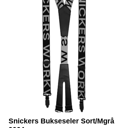
R
B
E
I
D
S
K
L
Æ
R
P
R
O
F
I
L
K
L
Æ
R
Snickers Bukseseler Sort/Mgrå