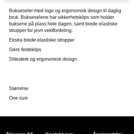
Bukseseler med logo og ergonomisk design til daglig
F
bruk. Bukseselene har sikkerhetsklips som holder
O
T
buksene på plass hele dagen, samt brede elastiske
T
stropper for jevn vektfordeling.
Ø
Ekstra brede elastiske stropper
Y
Sikre festeklips
Slitesterk og ergonomisk design
H
A
N
S
K
Størrelse
E
R
One size
O
U
T
L