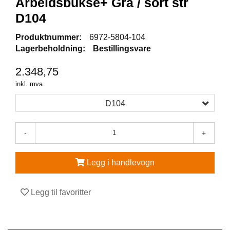
Arbeidsbukse+ Grå / sort str
D104
V
E
Produktnummer:
6972-5804-104
R
Lagerbeholdning:
Bestillingsvare
N
E
U
2.348,75
T
inkl. mva.
S
T
D104
Y
R
O
-
+
G
T
I
Legg i handlevogn
L
B
E
Legg til favoritter
H
Ø
R