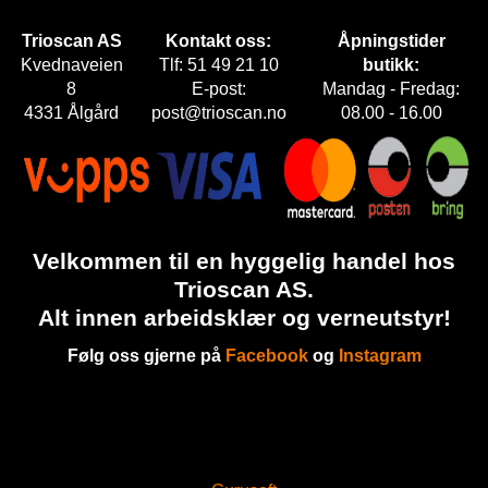
Trioscan AS
Kontakt oss:
Åpningstider
Kvednaveien
Tlf: 51 49 21 10
butikk:
8
E-post:
Mandag - Fredag:
4331 Ålgård
post@trioscan.no
08.00 - 16.00
Velkommen til en hyggelig handel hos
Trioscan AS.
Alt innen arbeidsklær og verneutstyr!
Følg oss gjerne på
Facebook
og
Instagram