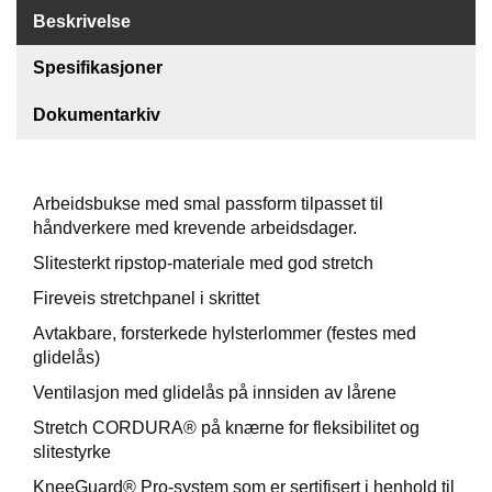
Beskrivelse
F
O
Spesifikasjoner
T
T
Dokumentarkiv
Ø
Y
Arbeidsbukse med smal passform tilpasset til
H
håndverkere med krevende arbeidsdager.
A
Slitesterkt ripstop-materiale med god stretch
N
S
Fireveis stretchpanel i skrittet
K
E
Avtakbare, forsterkede hylsterlommer (festes med
R
glidelås)
Ventilasjon med glidelås på innsiden av lårene
O
Stretch CORDURA® på knærne for fleksibilitet og
U
slitestyrke
T
L
KneeGuard® Pro-system som er sertifisert i henhold til