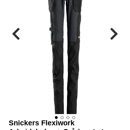
R
B
E
I
D
S
K
L
Æ
R
P
R
O
F
I
L
K
L
Æ
R
Snickers Flexiwork