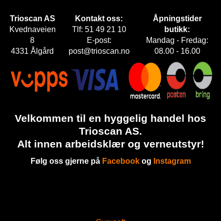
Trioscan AS
Kontakt oss:
Åpningstider
Kvednaveien
Tlf: 51 49 21 10
butikk:
8
E-post:
Mandag - Fredag:
4331 Ålgård
post@trioscan.no
08.00 - 16.00
Velkommen til en hyggelig handel hos
Trioscan AS.
Alt innen arbeidsklær og verneutstyr!
Følg oss gjerne på
Facebook
og
Instagram