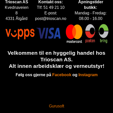
Trioscan AS
Kontakt oss:
Åpningstider
Kvednaveien
Tlf: 51 49 21 10
butikk:
8
E-post:
Mandag - Fredag:
4331 Ålgård
post@trioscan.no
08.00 - 16.00
Velkommen til en hyggelig handel hos
Trioscan AS.
Alt innen arbeidsklær og verneutstyr!
Følg oss gjerne på
Facebook
og
Instagram
Gurusoft