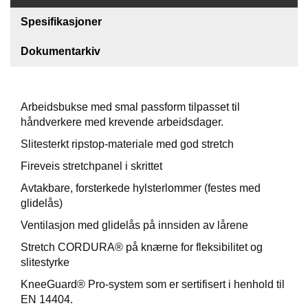
Spesifikasjoner
F
O
Dokumentarkiv
T
T
Ø
Y
Arbeidsbukse med smal passform tilpasset til
håndverkere med krevende arbeidsdager.
H
Slitesterkt ripstop-materiale med god stretch
A
N
Fireveis stretchpanel i skrittet
S
Avtakbare, forsterkede hylsterlommer (festes med
K
glidelås)
E
R
Ventilasjon med glidelås på innsiden av lårene
Stretch CORDURA® på knærne for fleksibilitet og
slitestyrke
O
U
KneeGuard® Pro-system som er sertifisert i henhold til
T
EN 14404.
L