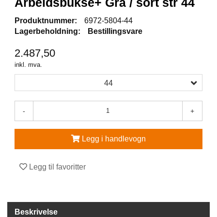
Arbeidsbukse+ Grå / sort str 44
V
Produktnummer:
6972-5804-44
E
Lagerbeholdning:
Bestillingsvare
R
N
2.487,50
E
U
inkl. mva.
T
S
44
T
Y
R
-
+
O
G
T
Legg i handlevogn
I
L
B
Legg til favoritter
E
H
Ø
R
Beskrivelse