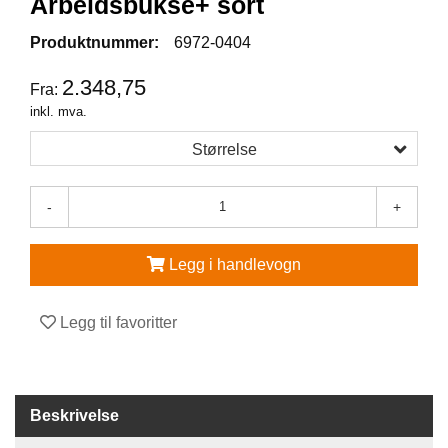
Arbeidsbukse+ sort
V
Produktnummer:
6972-0404
E
R
2.348,75
Fra:
N
inkl. mva.
E
U
Størrelse
T
S
T
-
+
Y
R
O
Legg i handlevogn
G
T
I
Legg til favoritter
L
B
E
H
Ø
Beskrivelse
R