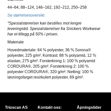
E
44–64, 88–124, 146–162, 192–212, 250–258
T
Se størrelsesoversikt
*Spesialstørrelser kan bestilles mot lengre
leveringstid. Spesialstørrelser fra Snickers Workwear
har et tillegg på 50% i prisen.
Materiale
Hovedmateriale: 64 % polyester, 36 % Sorona®
polyester, 225 g/m². Kontrast: 88 % polyamid, 12 %
elastan, 275 g/m². Forsterkning 1: 100 % polyamid
CORDURA®, 205 g/m². Forsterkning 2: 100 %
polyester CORDURA®, 320 g/m². Netting: 100 %
løsningsfarget resirkulert polyester, 69 g/m².
Trioscan AS
Kontakt oss:
Åpningstider