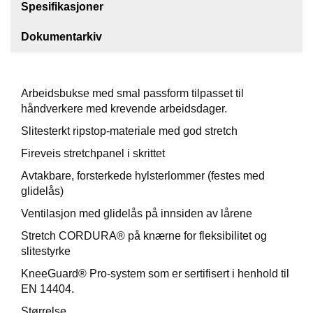
Spesifikasjoner
F
Dokumentarkiv
O
T
T
Ø
Arbeidsbukse med smal passform tilpasset til
Y
håndverkere med krevende arbeidsdager.
Slitesterkt ripstop-materiale med god stretch
H
Fireveis stretchpanel i skrittet
A
N
Avtakbare, forsterkede hylsterlommer (festes med
S
glidelås)
K
E
Ventilasjon med glidelås på innsiden av lårene
R
Stretch CORDURA® på knærne for fleksibilitet og
slitestyrke
O
KneeGuard® Pro-system som er sertifisert i henhold til
U
EN 14404.
T
L
Størrelse