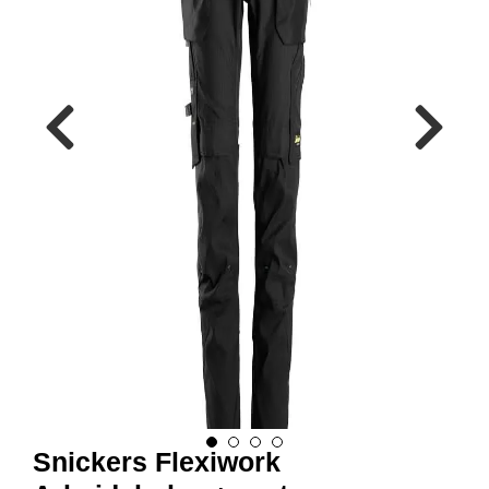
R
B
E
I
D
S
K
L
Æ
R
P
R
O
F
I
L
K
L
Æ
R
Snickers Flexiwork