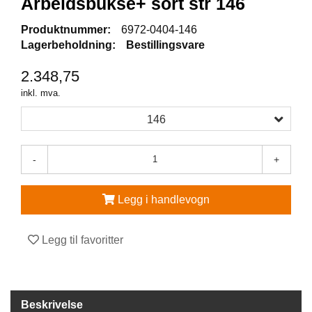
Arbeidsbukse+ sort str 146
V
Produktnummer:
6972-0404-146
E
Lagerbeholdning:
Bestillingsvare
R
N
2.348,75
E
U
inkl. mva.
T
S
146
T
Y
R
-
+
O
G
T
Legg i handlevogn
I
L
B
Legg til favoritter
E
H
Ø
R
Beskrivelse