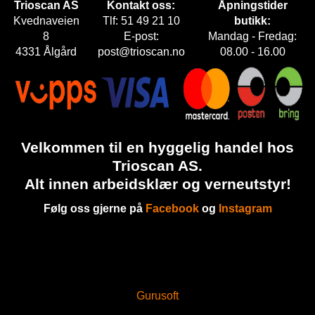
Trioscan AS
Kontakt oss:
Åpningstider
Kvednaveien
Tlf: 51 49 21 10
butikk:
8
E-post:
Mandag - Fredag:
4331 Ålgård
post@trioscan.no
08.00 - 16.00
Velkommen til en hyggelig handel hos
Trioscan AS.
Alt innen arbeidsklær og verneutstyr!
Følg oss gjerne på
Facebook
og
Instagram
Gurusoft