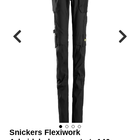
R
B
E
I
D
S
K
L
Æ
R
P
R
O
F
I
L
K
L
Æ
R
Snickers Flexiwork