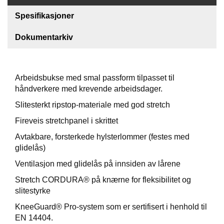
Spesifikasjoner
F
O
Dokumentarkiv
T
T
Ø
Y
Arbeidsbukse med smal passform tilpasset til
håndverkere med krevende arbeidsdager.
H
Slitesterkt ripstop-materiale med god stretch
A
N
Fireveis stretchpanel i skrittet
S
Avtakbare, forsterkede hylsterlommer (festes med
K
glidelås)
E
R
Ventilasjon med glidelås på innsiden av lårene
Stretch CORDURA® på knærne for fleksibilitet og
slitestyrke
O
U
KneeGuard® Pro-system som er sertifisert i henhold til
T
EN 14404.
L