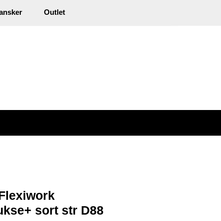
0
ansker
Outlet
kl. mva.
Min side
Infosenter
Favoritter
Flexiwork
kse+ sort str D88