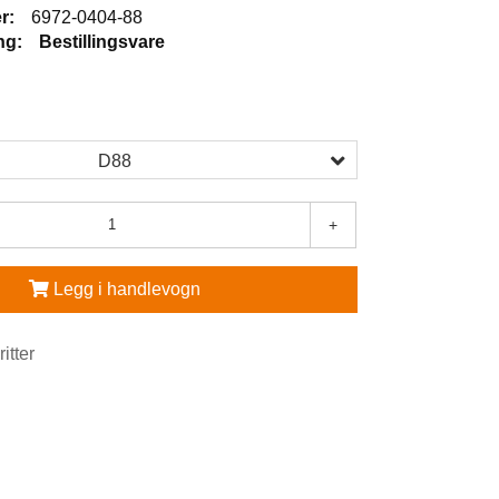
r:
6972-0404-88
ng:
Bestillingsvare
D88
+
Legg i handlevogn
ritter