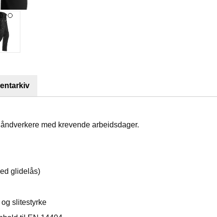
ntarkiv
 håndverkere med krevende arbeidsdager.
ed glidelås)
og slitestyrke