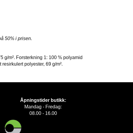
på 50% i prisen.
75 g/m². Forsterkning 1: 100 % polyamid
sirkulert polyester, 69 g/m².
Åpningstider butikk:
Mandag - Fredag:
08.00 - 16.00