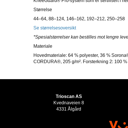
KneeGuard® Pro-system som er sertifisert i he
Størrelse
44–64, 88–124, 146–162, 192–212, 250–258
Se størrelsesoversikt
*Spesialstørrelser kan bestilles mot lengre leve
Materiale
Hovedmateriale: 64 % polyester, 36 % Sorona® 
CORDURA®, 205 g/m². Forsterkning 2: 100 % po
Trioscan AS
Kvednaveien 8
4331 Ålgård