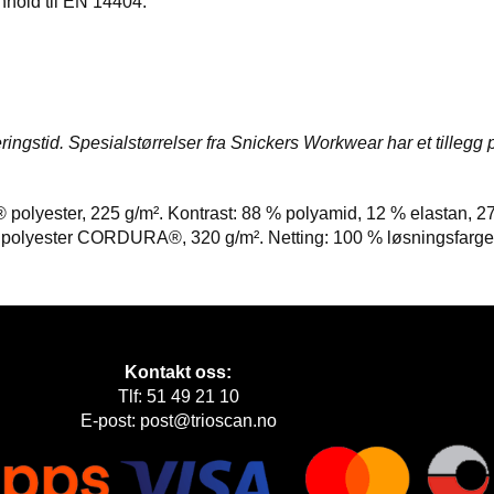
nhold til EN 14404.
ringstid. Spesialstørrelser fra Snickers Workwear har et tillegg 
polyester, 225 g/m². Kontrast: 88 % polyamid, 12 % elastan, 2
lyester CORDURA®, 320 g/m². Netting: 100 % løsningsfarget re
Kontakt oss:
Tlf: 51 49 21 10
E-post: post@trioscan.no