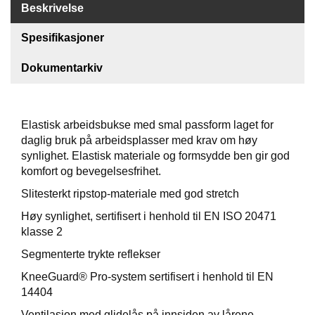
Beskrivelse
F
Spesifikasjoner
O
T
T
Dokumentarkiv
Ø
Y
Elastisk arbeidsbukse med smal passform laget for
daglig bruk på arbeidsplasser med krav om høy
H
synlighet. Elastisk materiale og formsydde ben gir god
A
N
komfort og bevegelsesfrihet.
S
Slitesterkt ripstop-materiale med god stretch
K
E
Høy synlighet, sertifisert i henhold til EN ISO 20471
R
klasse 2
Segmenterte trykte reflekser
O
KneeGuard® Pro-system sertifisert i henhold til EN
U
14404
T
L
Ventilasjon med glidelås på innsiden av lårene