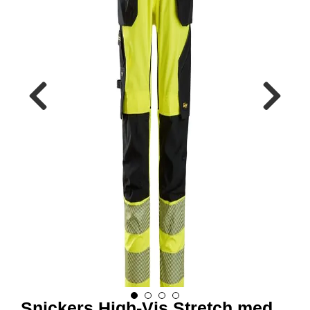
R
B
E
I
D
S
K
L
Æ
R
P
R
O
F
I
L
K
L
Æ
R
Snickers High-Vis Stretch med