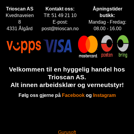
Trioscan AS
Kontakt oss:
Åpningstider
Kvednaveien
Tlf: 51 49 21 10
butikk:
8
E-post:
Mandag - Fredag:
4331 Ålgård
post@trioscan.no
08.00 - 16.00
Velkommen til en hyggelig handel hos
Trioscan AS.
Alt innen arbeidsklær og verneutstyr!
Følg oss gjerne på
Facebook
og
Instagram
Gurusoft