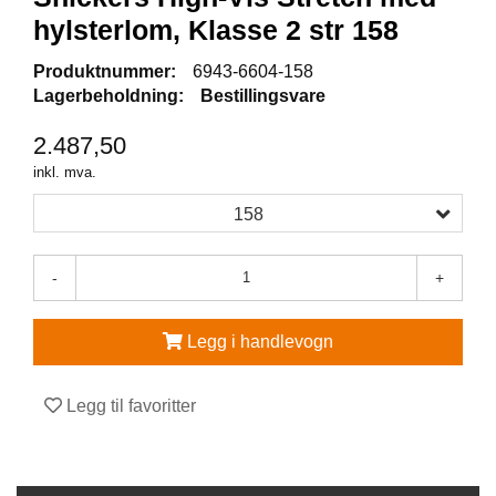
hylsterlom, Klasse 2 str 158
V
E
Produktnummer:
6943-6604-158
R
Lagerbeholdning:
Bestillingsvare
N
E
2.487,50
U
T
inkl. mva.
S
T
158
Y
R
O
-
+
G
T
I
Legg i handlevogn
L
B
E
Legg til favoritter
H
Ø
R