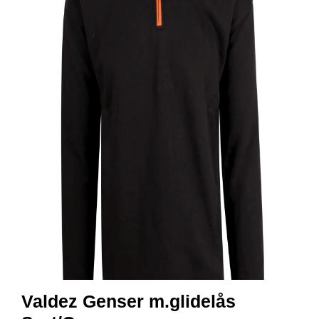
R
B
E
I
D
S
K
L
Æ
R
P
R
O
F
I
L
K
L
Æ
R
Valdez Genser m.glidelås