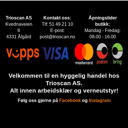
E
T
Trioscan AS
Kontakt oss:
Åpningstider
Kvednaveien
Tlf: 51 49 21 10
butikk:
8
E-post:
Mandag - Fredag:
4331 Ålgård
post@trioscan.no
08.00 - 16.00
Velkommen til en hyggelig handel hos
Trioscan AS.
Alt innen arbeidsklær og verneutstyr!
Følg oss gjerne på
Facebook
og
Instagram