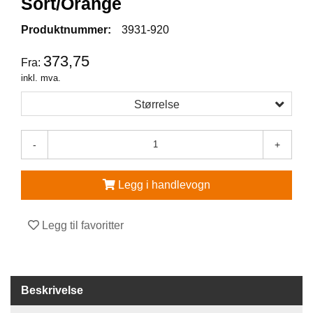
Sort/Orange
V
Produktnummer:
3931-920
E
R
373,75
Fra:
N
inkl. mva.
E
U
Størrelse
T
S
T
-
+
Y
R
O
Legg i handlevogn
G
T
I
Legg til favoritter
L
B
E
H
Ø
Beskrivelse
R