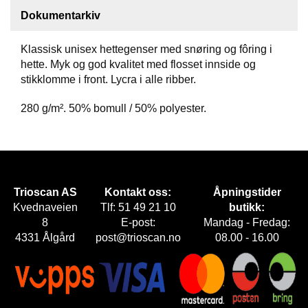
Dokumentarkiv
F
O
Klassisk unisex hettegenser med snøring og fôring i
T
hette. Myk og god kvalitet med flosset innside og
T
Ø
stikklomme i front. Lycra i alle ribber.
Y
280 g/m². 50% bomull / 50% polyester.
H
A
N
S
K
Trioscan AS
Kontakt oss:
Åpningstider
E
Kvednaveien
Tlf: 51 49 21 10
butikk:
R
8
E-post:
Mandag - Fredag:
4331 Ålgård
post@trioscan.no
08.00 - 16.00
O
U
T
L