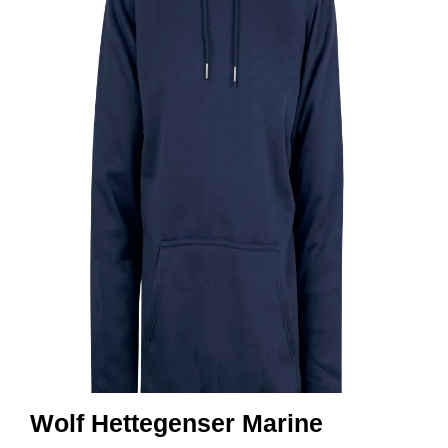
R
B
E
I
D
S
K
L
Æ
R
P
R
O
F
I
L
K
L
Æ
R
Wolf Hettegenser Marine