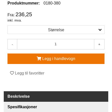
Produktnummer:
0180-380
V
236,25
E
Fra:
R
inkl. mva.
N
E
Størrelse
U
T
S
-
+
T
Y
R
Legg i handlevogn
O
G
T
Legg til favoritter
I
L
B
E
H
Beskrivelse
Ø
R
Spesifikasjoner