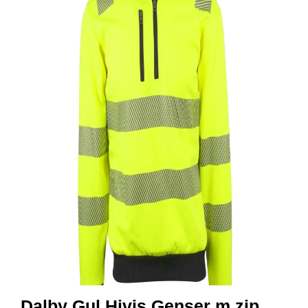
R
B
E
I
D
S
K
L
Æ
R
P
R
O
F
I
L
K
L
Æ
R
Dalby Gul Hivis Genser m zip