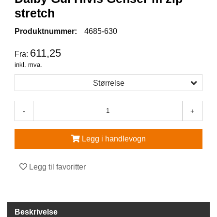
stretch
V
E
Produktnummer:
4685-630
R
N
611,25
Fra:
E
U
inkl. mva.
T
S
Størrelse
T
Y
R
-
+
O
G
T
Legg i handlevogn
I
L
B
Legg til favoritter
E
H
Ø
R
Beskrivelse