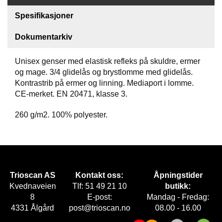
Spesifikasjoner
F
O
Dokumentarkiv
T
T
Ø
Unisex genser med elastisk refleks på skuldre, ermer
Y
og mage. 3/4 glidelås og brystlomme med glidelås.
Kontrastrib på ermer og linning. Mediaport i lomme.
CE-merket. EN 20471, klasse 3.
H
A
260 g/m2. 100% polyester.
N
S
K
E
R
Trioscan AS
Kontakt oss:
Åpningstider
Kvednaveien
Tlf: 51 49 21 10
butikk:
O
8
E-post:
Mandag - Fredag:
U
4331 Ålgård
post@trioscan.no
08.00 - 16.00
T
L