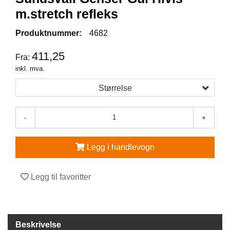
m.stretch refleks
V
E
Produktnummer:
4682
R
N
411,25
Fra:
E
U
inkl. mva.
T
S
Størrelse
T
Y
R
-
+
O
G
T
Legg i handlevogn
I
L
B
Legg til favoritter
E
H
Ø
R
Beskrivelse