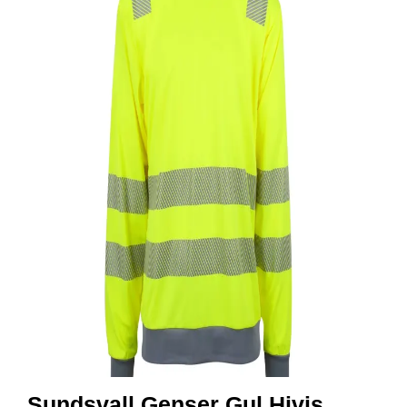
R
B
E
I
D
S
K
L
Æ
R
P
R
O
F
I
L
K
L
Æ
R
Sundsvall Genser Gul Hivis