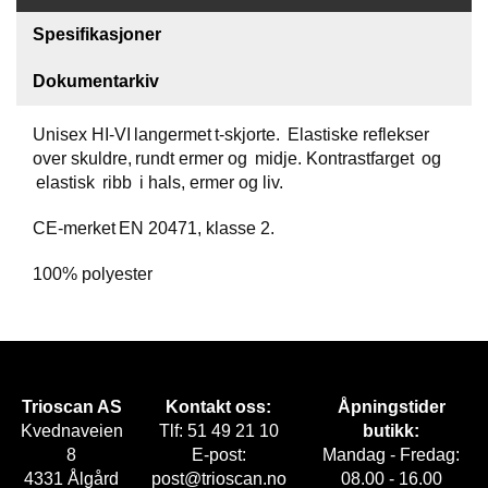
Spesifikasjoner
F
O
Dokumentarkiv
T
T
Ø
Unisex HI-VI langermet t-skjorte. Elastiske reflekser
Y
over skuldre, rundt ermer og midje. Kontrastfarget og
elastisk ribb i hals, ermer og liv.
H
CE-merket EN 20471, klasse 2.
A
N
100% polyester
S
K
E
R
Trioscan AS
Kontakt oss:
Åpningstider
O
Kvednaveien
Tlf: 51 49 21 10
butikk:
U
8
E-post:
Mandag - Fredag:
T
4331 Ålgård
post@trioscan.no
08.00 - 16.00
L